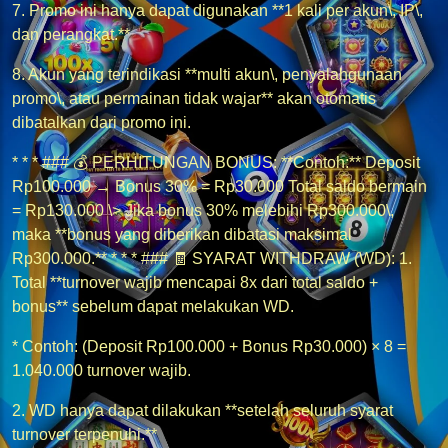
7. Promo ini hanya dapat digunakan **1 kali per akun\, IP\,
dan perangkat.**
8. Akun yang terindikasi **multi akun\, penyalahgunaan
promo\, atau permainan tidak wajar** akan otomatis
dibatalkan dari promo ini.
* * * ### 💰 PERHITUNGAN BONUS: **Contoh:** Deposit
Rp100.000 → Bonus 30% = Rp30.000 Total saldo bermain
= Rp130.000 \> Jika bonus 30% melebihi Rp300.000\,
maka **bonus yang diberikan dibatasi maksimal
Rp300.000.** * * * ### 🧾 SYARAT WITHDRAW (WD): 1.
Total **turnover wajib mencapai 8x dari total saldo +
bonus** sebelum dapat melakukan WD.
* Contoh: (Deposit Rp100.000 + Bonus Rp30.000) × 8 =
1.040.000 turnover wajib.
2. WD hanya dapat dilakukan **setelah seluruh syarat
turnover terpenuhi.**