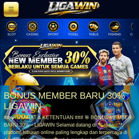
SLOT
CASINO
SPORT
TOGEL
TABLE
FISHING
COCK
BONUS MEMBER BARU 30%
LIGAWIN
## 💎 SYARAT & KETENTUAN ### 🎯 BONUS MEMBER
BARU 30% – LIGAWIN Selamat datang di **
Ligawin
**,
platform hiburan online paling lengkap dan terpercaya di