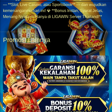
— **Slot, Live Casino, atau Sportsbook** — dan wujudkan
kemenanganmu hari ini! 💎 **Bonus Instan, Syarat Jelas,
Menang Nyata — Hanya di LIGAWIN Server Thailand!**
Promosi Lainnya