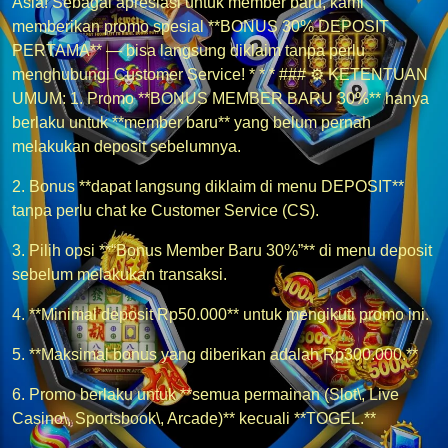
Asia! Sebagai apresiasi untuk member baru, kami
memberikan promo spesial **BONUS 30% DEPOSIT
PERTAMA** — bisa langsung diklaim tanpa perlu
menghubungi Customer Service! * * * ### ⚙️ KETENTUAN
UMUM: 1. Promo **BONUS MEMBER BARU 30%** hanya
berlaku untuk **member baru** yang belum pernah
melakukan deposit sebelumnya.
2. Bonus **dapat langsung diklaim di menu DEPOSIT**
tanpa perlu chat ke Customer Service (CS).
3. Pilih opsi **“Bonus Member Baru 30%”** di menu deposit
sebelum melakukan transaksi.
4. **Minimal deposit Rp50.000** untuk mengikuti promo ini.
5. **Maksimal bonus yang diberikan adalah Rp300.000.**
6. Promo berlaku untuk **semua permainan (Slot\, Live
Casino\, Sportsbook\, Arcade)** kecuali **TOGEL.**